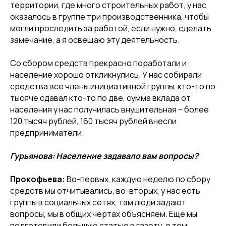
территории, где много строительных работ, у нас
оказалось в группе три производственника, чтобы
могли проследить за работой, если нужно, сделать
замечание, а я освещаю эту деятельность.
Со сбором средств прекрасно поработали и
население хорошо откликнулись. У нас собирали
средства все члены инициативной группы, кто-то по
тысяче сдавал кто-то по две, сумма вклада от
населения у нас получилась внушительная – более
120 тысяч рублей, 160 тысяч рублей внесли
предприниматели.
Гурьянова: Население задавало вам вопросы?
Прокофьева:
Во-первых, каждую неделю по сбору
средств мы отчитывались, во-вторых, у нас есть
группы в социальных сетях, там люди задают
вопросы, мы в общих чертах объясняем. Еще мы
подготовили большую статью в газету, о том,