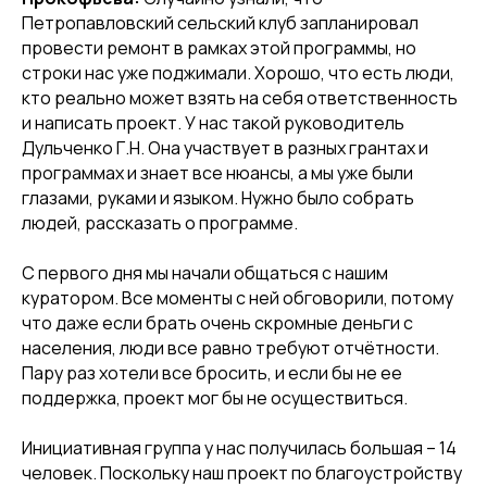
Петропавловский сельский клуб запланировал
провести ремонт в рамках этой программы, но
строки нас уже поджимали. Хорошо, что есть люди,
кто реально может взять на себя ответственность
и написать проект. У нас такой руководитель
Дульченко Г.Н. Она участвует в разных грантах и
программах и знает все нюансы, а мы уже были
глазами, руками и языком. Нужно было собрать
людей, рассказать о программе.
С первого дня мы начали общаться с нашим
куратором. Все моменты с ней обговорили, потому
что даже если брать очень скромные деньги с
населения, люди все равно требуют отчётности.
Пару раз хотели все бросить, и если бы не ее
поддержка, проект мог бы не осуществиться.
Инициативная группа у нас получилась большая – 14
человек. Поскольку наш проект по благоустройству