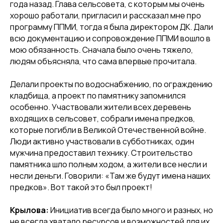
года назад. Глава сельсовета, с которым мы очень
хорошо работали, пригласил и рассказал мне про
программу ППМИ, тогда я была директором ДК. Дали
всю документацию и сопровождение ППМИ вошло в
мою обязанность. Сначала было очень тяжело,
людям объясняла, что сама впервые прочитала.
Делали проекты по водоснабжению, по ограждению
кладбища, а проект по памятнику запомнился
особенно. Участвовали жители всех деревень
входящих в сельсовет, собрали имена предков,
которые погибли в Великой Отечественной войне.
Люди активно участвовали в субботниках, один
мужчина предоставил технику. Строительство
памятника шло полным ходом, а жители все несли и
несли деньги. Говорили: «Там же будут имена наших
предков». Вот такой это был проект!
Крылова
:
Инициатив всегда было много и разных, но
не всегда хватало ресурсов и возможностей для их