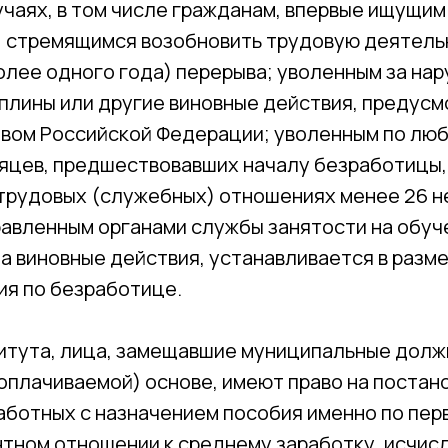
учаях, в том числе гражданам, впервые ищущим
; стремящимся возобновить трудовую деятель
олее одного года) перерыва; уволенным за на
плины или другие виновные действия, предус
вом Российской Федерации; уволенным по лю
сяцев, предшествовавших началу безработицы,
 трудовых (служебных) отношениях менее 26 н
равленным органами службы занятости на обуч
а виновные действия, устанавливается в разм
ия по безработице.
итута, лица, замещавшие муниципальные дол
оплачиваемой) основе, имеют право на постано
аботных с назначением пособия именно по пер
ентном отношении к среднему заработку, исчи