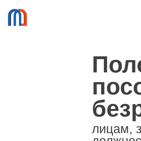
Пол
пос
без
лицам,
должнос