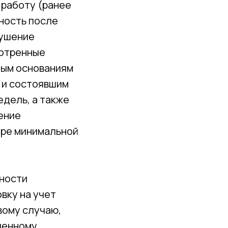
 работу (ранее
ность после
рушение
мотренные
бым основаниям
 и состоявшим
едель, а также
ение
ере минимальной
жности
вку на учет
вому случаю,
сленному