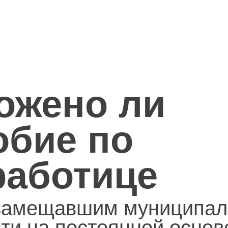
ожено ли
обие по
работице
 замещавшим муниципа
ти на постоянной основ