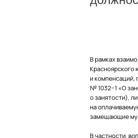
В рамках взаим
Красноярского к
и компенсаций, 
№ 1032−1 «О за
о занятости), л
на оплачиваему
замещающие му
В частности, во