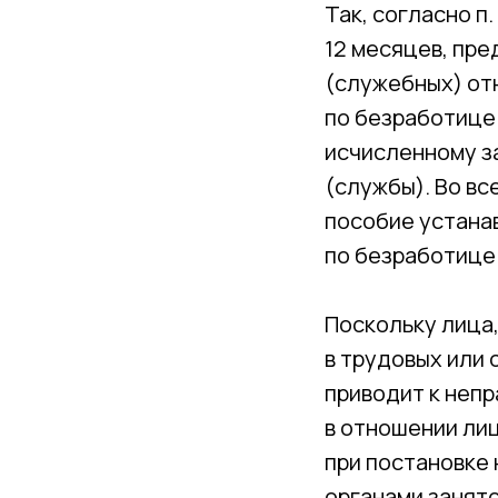
Так, согласно п.
12 месяцев, пр
(служебных) от
по безработице
исчисленному з
(службы). Во все
пособие устана
по безработице
Поскольку лица
в трудовых или
приводит к неп
в отношении ли
при постановке 
органами занят