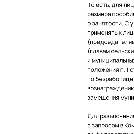
То есть, для л
размера пособия
о занятости. С 
применять к ли
(председателям
(главам сельски
и муниципальных
положения п. 1 
по безработице
вознаграждению
замещения муни
Для разъяснени
с запросом в К