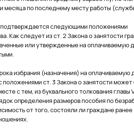
ри месяца по последнему месту работы (служб
я подтверждается следующими положениями
а. Как следует из ст. 2 Закона о занятости гр
наченные или утвержденные на оплачиваемую 
тыми.
рока избрания (назначения) на оплачиваемую 
с положениями ст. 3 Закона о занятости может
есте с тем, из буквального толкования главы V
рядок определения размеров пособия по безра
исимость от того, состояли ли граждане ранее
ношениях.