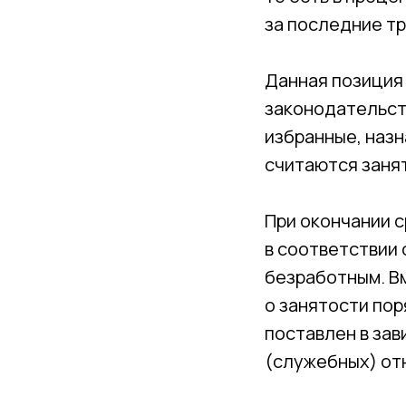
за последние т
Данная позици
законодательств
избранные, наз
считаются заня
При окончании с
в соответствии 
безработным. Вм
о занятости по
поставлен в зав
(служебных) от