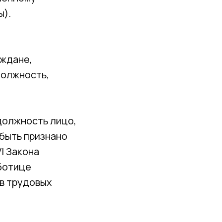
ы).
аждане,
должность,
должность лицо,
 быть признано
I Закона
ботице
 в трудовых