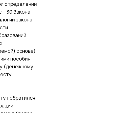
ри определении
т. 30 Закона
алогии закона
сти
бразований
х
аемой) основе),
и ими пособия
ку (денежному
месту
итут обратился
ерации