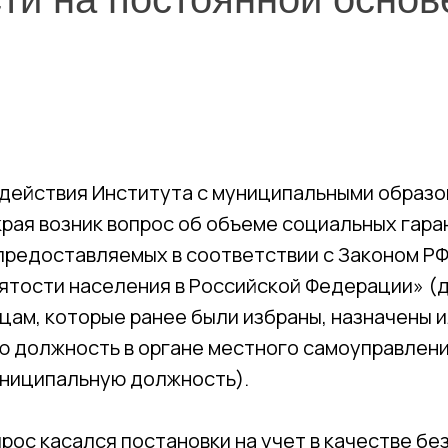
одействия Института с муниципальными образ
рая возник вопрос об объеме социальных гара
предоставляемых в соответствии с Законом РФ 
нятости населения в Российской Федерации» (
ицам, которые ранее были избраны, назначены
ю должность в органе местного самоуправлени
ниципальную должность).
прос касался постановки на учет в качестве б