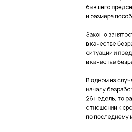
бывшего предсе
и размера пособ
Закон о занятос
в качестве безр
ситуации и пре
в качестве безр
В одном из случ
началу безрабо
26 недель, то р
отношении к ср
по последнему м