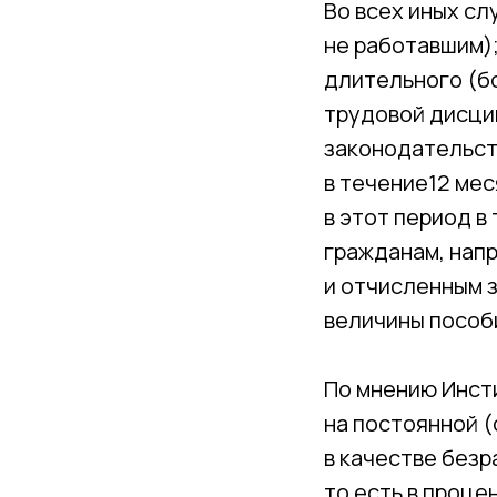
Во всех иных сл
не работавшим)
длительного (б
трудовой дисци
законодательст
в течение12 ме
в этот период в
гражданам, нап
и отчисленным з
величины пособ
По мнению Инст
на постоянной (
в качестве безр
то есть в проц