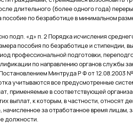
сле длительного (более одного года) перерыв
а пособие по безработице в минимальном разм
сно подп. «д» п. 2 Порядка исчисления среднег
змера пособия по безработице и стипендии, в
риод профессиональной подготовки, переподг
алификации по направлению органов службы за
Постановлением Минтруда Р Ф от 12.08.2003 № 
отка учитываются все предусмотренные систе
лат, применяемые в соответствующей организ
тих выплат, к которым, в частности, относят д
, начисленное за отработанное время лицам,
е должности.