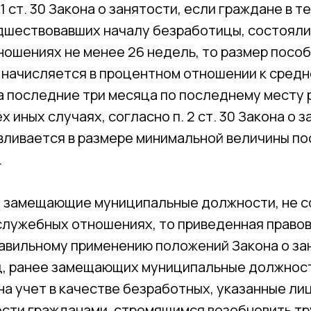
 1 ст. 30 Закона о занятости, если граждане в т
едшествовавших началу безработицы, состояли
ношениях не менее 26 недель, то размер посо
 начисляется в процентном отношении к средн
а последние три месяца по последнему месту
х иных случаях, согласно п. 2 ст. 30 Закона о з
вливается в размере минимальной величины п
.
, замещающие муниципальные должности, не с
 служебных отношениях, то приведенная право
равильному применению положений Закона о за
ц, ранее замещающих муниципальные должност
на учет в качестве безработных, указанные ли
ости гражданами, стремящимся возобновить т