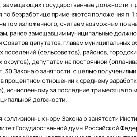
иц, замещающих государственные должности, п
 по безработице применяются положения п. 1 с
учетом изложенного, считаем возможным по ан
цам, ранее замещавшим муниципальные должно
 Советов депутатов, главам муниципальных о
х поселений (сельсоветов), районов, городски
 округов), депутатам на постоянной (оплачив
ст. 30 Закона о занятости, с целью получениям
 в процентном отношении к среднему заработ
), исчисленному за последние три месяца по 
ципальной должности.
я коллизионных норм Закона о занятости Инст
омитет Государственной думы Российской Фед