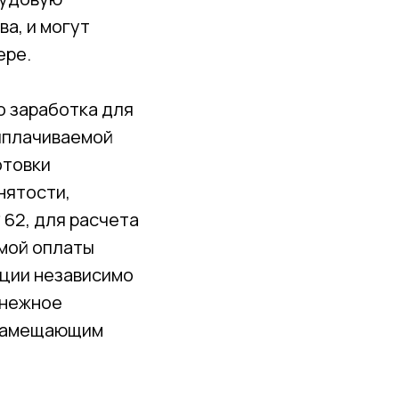
а, и могут
ере.
о заработка для
ыплачиваемой
отовки
нятости,
62, для расчета
мой оплаты
ации независимо
енежное
 замещающим