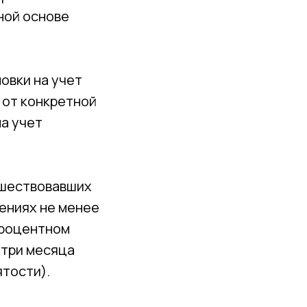
ной основе
овки на учет
 от конкретной
а учет
едшествовавших
ениях не менее
процентном
 три месяца
ятости).