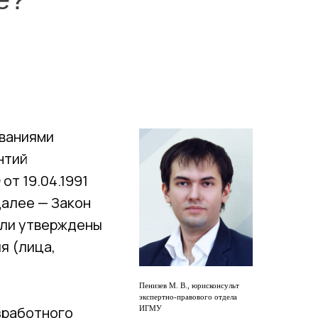
ованиями
нтий
от 19.04.1991
далее — Закон
 или утверждены
я (лица,
Пенизев М. В., юрисконсульт
экспертно-правового отдела
езработного
ИГМУ