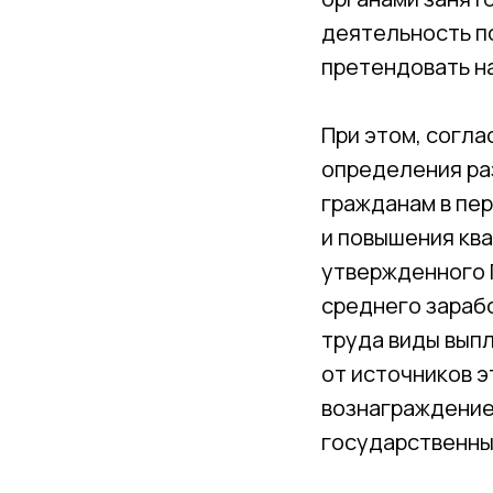
деятельность по
претендовать н
При этом, согла
определения ра
гражданам в пе
и повышения кв
утвержденного 
среднего зараб
труда виды вып
от источников э
вознаграждение
государственны