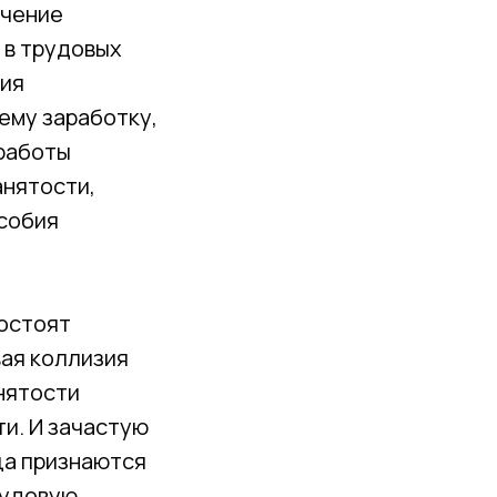
ечение
 в трудовых
бия
ему заработку,
 работы
анятости,
особия
остоят
вая коллизия
нятости
и. И зачастую
ца признаются
рудовую