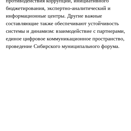
противодействия коррупции, инициативного
бюджетирования, экспертно-аналитический и
информационные центры. Другие важные
составляющие также обеспечивают устойчивость
системы и динамизм: взаимодействие с партнерами,
единое цифровое коммуникационное пространство,
проведение Сибирского муниципального форума.
Специфика Института заключается в том, что в
сфере муниципального управления нет готовых
специалистов, поэтому убежден, что важным
фактором успеха является и то, что нам удалось
собрать команду специалистов из самых разных
профессиональных сфер. Главное, что нас
объединяет — стремление к профессиональному
развитию и высокий внутренний стандарт качества
работы. Поэтому не случайно, что достижения
Института в самых различных областях — от