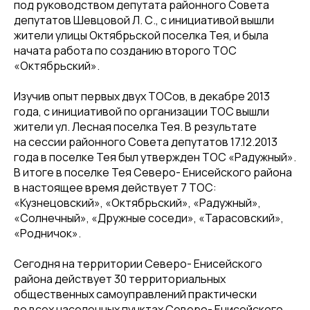
под руководством депутата районного Совета
депутатов Шевцовой Л. С., с инициативой вышли
жители улицы Октябрьской поселка Тея, и была
начата работа по созданию второго ТОС
«Октябрьский».
Изучив опыт первых двух ТОСов, в декабре 2013
года, с инициативой по организации ТОС вышли
жители ул. Лесная поселка Тея. В результате
на сессии районного Совета депутатов 17.12.2013
года в поселке Тея был утвержден ТОС «Радужный».
В итоге в поселке Тея Северо- Енисейского района
в настоящее время действует 7 ТОС:
«Кузнецовский», «Октябрьский», «Радужный»,
«Солнечный», «Дружные соседи», «Тарасовский»,
«Родничок».
Сегодня на территории Северо- Енисейского
района действует 30 территориальных
общественных самоуправлений практически
во всех населенных пунктах Северо- Енисейского