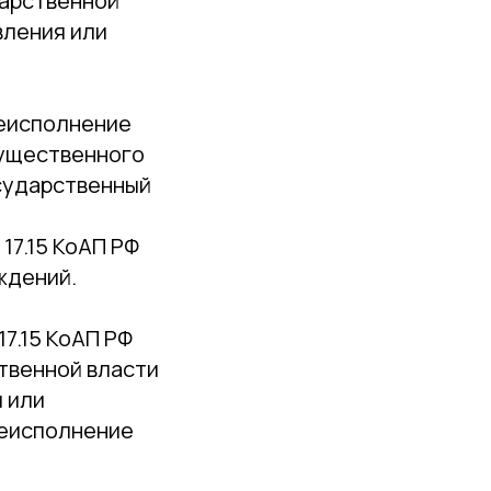
дарственной
вления или
неисполнение
мущественного
осударственный
17.15 КоАП РФ
ждений.
7.15 КоАП РФ
твенной власти
 или
неисполнение