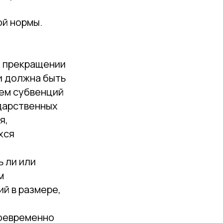
ой нормы.
о прекращении
и должна быть
ием субвенций
дарственных
я,
хся
 ли или
м
й в размере,
воевременно