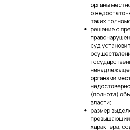
органы местн
о недостаточ
таких полном
решение о пр
правонарушен
суд установит
осуществлени
государствен
ненадлежащем
органами мес
недостоверно
(полнота) объ
власти;
размер выдел
превышающий 
характера, с