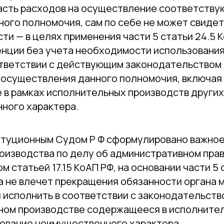
асть расходов на осуществление соответств
ного полномочия, сам по себе не может свиде
ти — в целях применения части 5 статьи 24.5 
енции без учета необходимости использовани
ответствии с действующим законодательством 
х осуществления данного полномочия, включая
 в рамках исполнительных производств други
ного характера.
итуционным Судом Р Ф сформулировано важное
оизводства по делу об административном пра
 статьей 17.15 КоАП РФ, на основании части 5 
а не влечет прекращения обязанности органа 
 исполнить в соответствии с законодательств
ном производстве содержащееся в исполните
ование неимущественного характера.