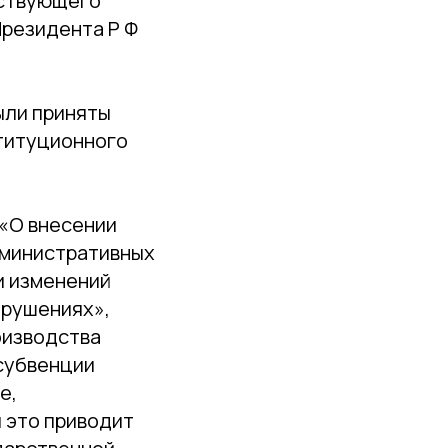
тствующего
Президента Р Ф
ыли приняты
титуционного
 «О внесении
дминистративных
и изменений
арушениях»,
оизводства
 субвенции
е,
 это приводит