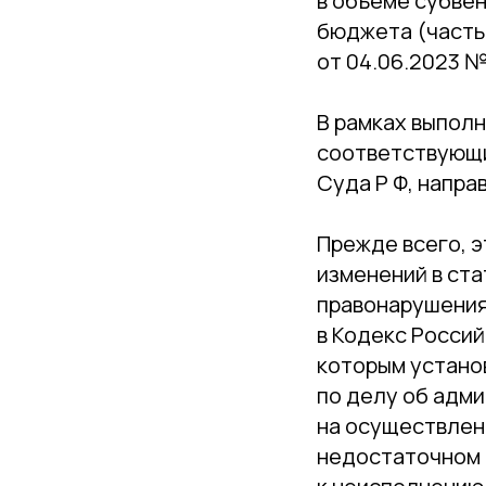
в объеме субве
бюджета (часть 
от 04.06.2023 №
В рамках выполн
соответствующи
Суда Р Ф, напра
Прежде всего, э
изменений в ст
правонарушения
в Кодекс Росси
которым устано
по делу об адм
на осуществлен
недостаточном 