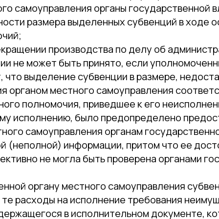
ого самоуправления органы государственной в
ности размера выделенных субвенций в ходе 
очий;
екращении производства по делу об админист
ии не может быть принято, если уполномоченн
, что выделение субвенции в размере, недост
я органом местного самоуправления соответ
ного полномочия, приведшее к его неисполнен
у исполнению, было предопределено предос
тного самоуправления органам государственн
й (неполной) информации, притом что ее дос
ективно не могла быть проверена органами г
енной органу местного самоуправления субвен
те расходы на исполнение требования неиму
одержащегося в исполнительном документе, к