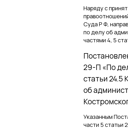
Наряду с приня
правоотношений
Суда Р Ф, напр
по делу об адм
частями 4, 5 ста
Постановлен
29-П «По де
статьи 24.5
об админист
Костромског
Указанным Пост
части 5 статьи 