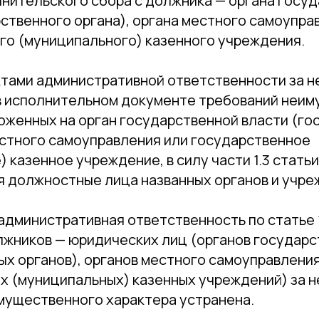
лнительского сбора с должника — органа госу
ственного органа), органа местного самоупра
го (муниципального) казенного учреждения.
ктами административной ответственности за 
 исполнительном документе требований неи
ложенных на орган государственной власти (г
естного самоуправления или государственное
 казенное учреждение, в силу части 1.3 статьи 
я должностные лица названных органов и учре
административная ответственность по статье 1
лжников — юридических лиц (органов государс
ых органов), органов местного самоуправления
х (муниципальных) казенных учреждений) за 
мущественного характера устранена.