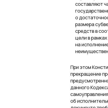
составляют ч
государствен
о достаточнос
размера субв
средств в со
цели в рамка
на исполнение
неимуществен
При этом Конст
прекращение пр
предусмотренном
данного Кодекс
самоуправления
об исполнитель
документе треб