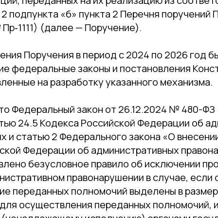
нций, переданных на их реализацию из соотве
2 подпункта «б» пункта 2 Перечня поручений 
 Пр‑1111) (далее — Поручение).
ения Поручения в период с 2024 по 2026 год б
е федеральные законы и постановления Конс
вленные на разработку указанного механизма.
то Федеральный закон от 26.12.2024 № 480-ФЗ
атью 24.5 Кодекса Российской Федерации об а
х и статью 2 Федерального закона «О внесени
йской Федерации об административных правон
влено безусловное правило об исключении пр
инистративном правонарушении в случае, если
ие переданных полномочий выделены в размер
для осуществления переданных полномочий, и