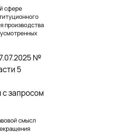
ой сфере
ституционного
ия производства
дусмотренных
7.07.2025 №
асти 5
 с запросом
авовой смысл
прекращения