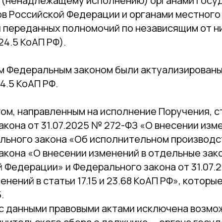
 (ненадлежащему исполнению) органами госу
ов Российской Федерации и органами местного
 переданных полномочий по независящим от н
24.5 КоАП РФ).
м Федеральным законом были актуализирован
4.5 КоАП РФ.
м, направленным на исполнение Поручения, с
кона от 31.07.2025 № 272-ФЗ «О внесении изме
ального закона «Об исполнительном производст
акона «О внесении изменений в отдельные за
 Федерации» и Федерального закона от 31.07.
енений в статьи 17.15 и 23.68 КоАП РФ», которы
.
 с данными правовыми актами исключена возмо