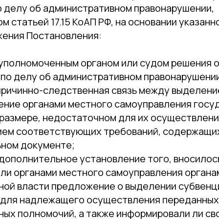
о делу об административном правонарушении,
 статьей 17.15 КоАП РФ, на основании указанн
ения Постановления:
 уполномоченным органом или судом решения 
 по делу об административном правонарушени
причинно-­следственная связь между выделен
ение органами местного самоуправления госу
 размере, недостаточном для их осуществлени
ием соответствующих требований, содержащи
ьном документе;
дополнительное установление того, вносилось
 ли органами местного самоуправления органа
ной власти предложение о выделении субвенци
для надлежащего осуществления переданных
ных полномочий, а также информировали ли с