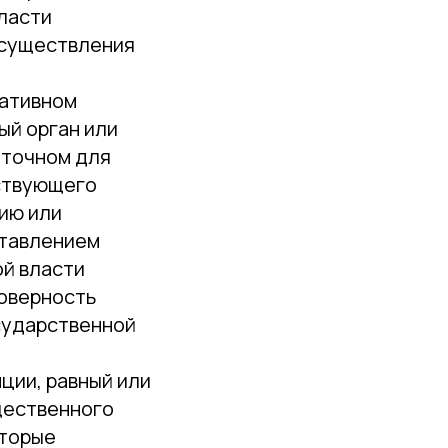
ласти
осуществления
ративном
ый орган или
аточном для
ствующего
ию или
тавлением
ой власти
товерность
осударственной
ции, равный или
щественного
оторые