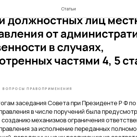
е механизмы освобожде
Статьи
 и должностных лиц мест
авления от администрат
енности в случаях,
тренных частями 4, 5 ст
ВОПРОСЫ ПРАВОПРИМЕНЕНИЯ
тогам заседания Совета при Президенте Р Ф по
правления в числе поручений была предусмот
 созданию механизмов ограничения ответстве
правления за исполнение переданных полномо