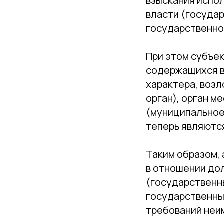
взыскания испо
власти (государ
государственно
При этом субъе
содержащихся в
характера, воз
орган), орган м
(муниципальное)
теперь являютс
Таким образом, 
в отношении до
(государственн
государственны
требований неи