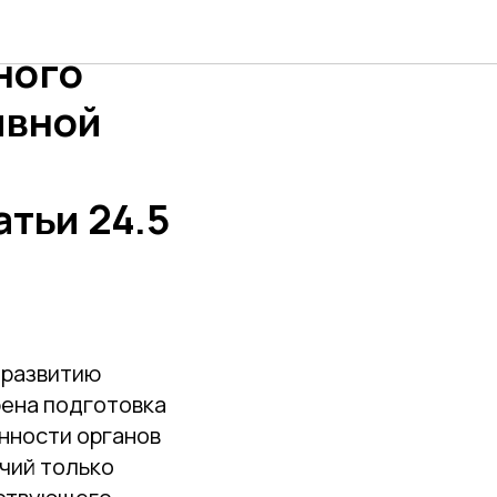
ния
ного
ивной
атьи 24.5
 развитию
рена подготовка
нности органов
чий только