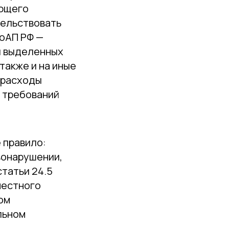
ующего
тельствовать
КоАП РФ —
я выделенных
также и на иные
 расходы
х требований
 правило:
вонарушении,
статьи 24.5
местного
ом
льном