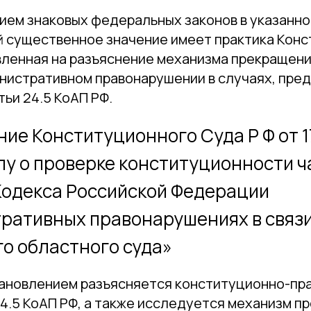
тием знаковых федеральных законов в указанн
 существенное значение имеет практика Кон
авленная на разъяснение механизма прекращен
инистративном правонарушении в случаях, пре
тьи 24.5 КоАП РФ.
ие Конституционного Суда Р Ф от 1
лу о проверке конституционности ч
 Кодекса Российской Федерации
ративных правонарушениях в связи
о областного суда»
ановлением разъясняется конституционно-­пр
24.5 КоАП РФ, а также исследуется механизм 