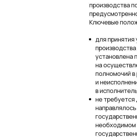
производства п
предусмотренном
Ключевые полож
для принятия
производства
установлена 
на осуществл
полномочий в
и неисполнен
в исполнител
не требуется 
направлялось
государствен
необходимом 
государствен