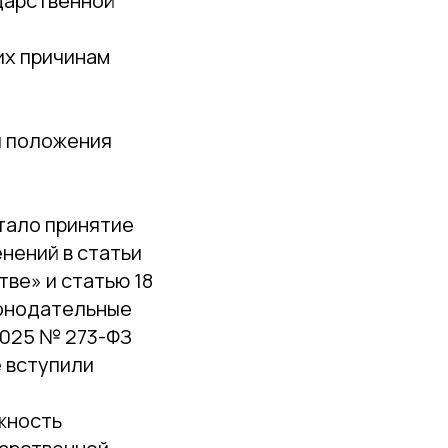
дарственной
их причинам
ы положения
тало принятие
нений в статьи
ве» и статью 18
конодательные
2025 № 273-ФЗ
е вступили
жность