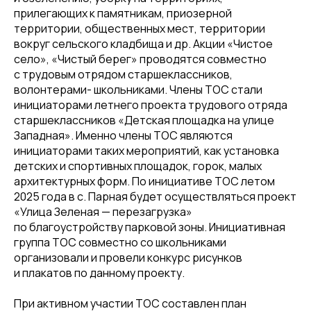
прилегающих к памятникам, приозерной
территории, общественных мест, территории
вокруг сельского кладбища и др. Акции «Чистое
село», «Чистый берег» проводятся совместно
с трудовым отрядом старшеклассников,
волонтерами- школьниками. Члены ТОС стали
инициаторами летнего проекта трудового отряда
старшеклассников «Детская площадка на улице
Западная». Именно члены ТОС являются
инициаторами таких мероприятий, как установка
детских и спортивных площадок, горок, малых
архитектурных форм. По инициативе ТОС летом
2025 года в с. Парная будет осуществляться проект
«Улица Зеленая — перезагрузка»
по благоустройству парковой зоны. Инициативная
группа ТОС совместно со школьниками
организовали и провели конкурс рисунков
и плакатов по данному проекту.
При активном участии ТОС составлен план